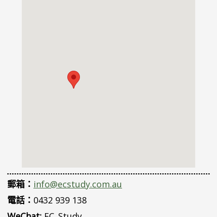
郵箱：
info@ecstudy.com.au
電話：
0432 939 138
WeChat:
EC_Study